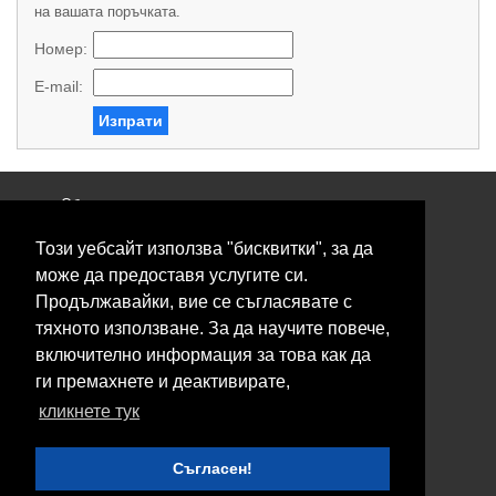
на вашата поръчката.
Номер:
E-mail:
Изпрати
Общи условия
Политика за поверителност
Този уебсайт използва "бисквитки", за да
Свържете се с нас
Контакти
може да предоставя услугите си.
Нашите сервизи
Продължавайки, вие се съгласявате с
Блог
тяхното използване. За да научите повече,
включително информация за това как да
© 2026 Fransizkup.bg всички права запазени
ги премахнете и деактивирате,
Изграждане и поддръжка от
Eurocoders
кликнете тук
Нашите телефони
Съгласен!
Boby_fransizkup