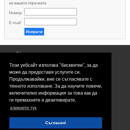
на вашата поръчката.
Номер:
E-mail:
Изпрати
Общи условия
Политика за поверителност
Този уебсайт използва "бисквитки", за да
Свържете се с нас
Контакти
може да предоставя услугите си.
Нашите сервизи
Продължавайки, вие се съгласявате с
Блог
тяхното използване. За да научите повече,
включително информация за това как да
© 2026 Fransizkup.bg всички права запазени
ги премахнете и деактивирате,
Изграждане и поддръжка от
Eurocoders
кликнете тук
Нашите телефони
Съгласен!
Boby_fransizkup