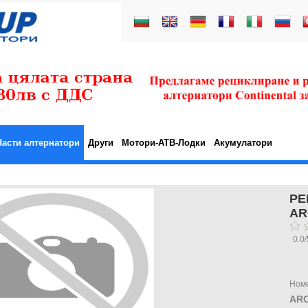
Части алтернатори
Други
Мотори-АТВ-Лодки
Акумулатори
РЕ
AR
0.0
/
Ном
ARC