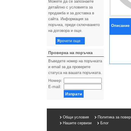
Можете да се запознаете
детайлно с условията за
продажба и за доставка в
сайта. Информация за
поръчка, преди сключването
Описание 
на договора и още.
Прочети още
Проверка на поръчка
Въведете номер на поръчката
и email за да проверите
статуса на вашата поръчката.
Номер:
E-mail:
Изпрати
Общи условия
Политика за пове
Нашите сервизи
Блог