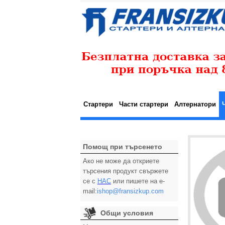
Стартери
Части стартери
Алтернатори
Помощ при търсенето
Ако не може да откриете
търсения продукт свържете
се с
НАС
или пишете на e-
mail:
ishop@fransizkup.com
Общи условия