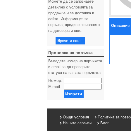
Можете да се запознаете
детайлно с условията за
продажба и за доставка в
сайта. Информация за
поръчка, преди сключването
Описание 
на договора и още.
Прочети още
Проверка на поръчка
Въведете номер на поръчката
и email за да проверите
статуса на вашата поръчката.
Номер:
E-mail:
Изпрати
Общи условия
Политика за пове
Нашите сервизи
Блог