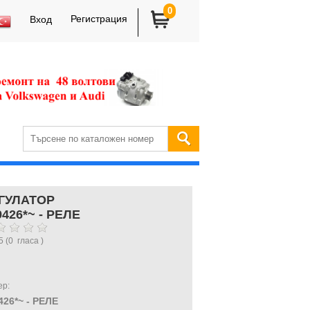
0
Регистрация
Вход
ГУЛАТОР
9426*~ - РЕЛЕ
5
(
0
гласа )
ер:
426*~ - РЕЛЕ