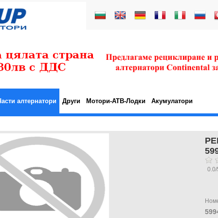
Части алтернатори
Други
Мотори-АТВ-Лодки
Акумулатори
РЕ
59
0.0
/
Ном
599