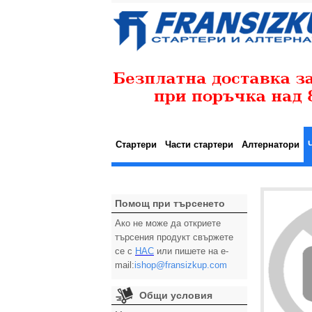
Стартери
Части стартери
Алтернатори
Помощ при търсенето
Ако не може да откриете
търсения продукт свържете
се с
НАС
или пишете на e-
mail:
ishop@fransizkup.com
Общи условия