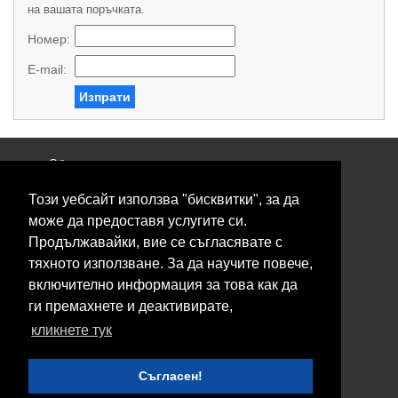
на вашата поръчката.
Номер:
E-mail:
Изпрати
Общи условия
Политика за поверителност
Този уебсайт използва "бисквитки", за да
Свържете се с нас
Контакти
може да предоставя услугите си.
Нашите сервизи
Продължавайки, вие се съгласявате с
Блог
тяхното използване. За да научите повече,
включително информация за това как да
© 2026 Fransizkup.bg всички права запазени
ги премахнете и деактивирате,
Изграждане и поддръжка от
Eurocoders
кликнете тук
Нашите телефони
Съгласен!
Boby_fransizkup