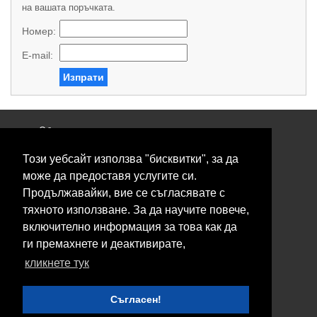
на вашата поръчката.
Номер:
E-mail:
Изпрати
Общи условия
Политика за поверителност
Този уебсайт използва "бисквитки", за да
Свържете се с нас
Контакти
може да предоставя услугите си.
Нашите сервизи
Продължавайки, вие се съгласявате с
Блог
тяхното използване. За да научите повече,
включително информация за това как да
© 2026 Fransizkup.bg всички права запазени
ги премахнете и деактивирате,
Изграждане и поддръжка от
Eurocoders
кликнете тук
Нашите телефони
Съгласен!
Boby_fransizkup