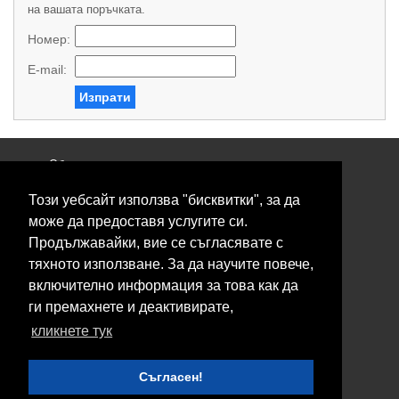
на вашата поръчката.
Номер:
E-mail:
Изпрати
Общи условия
Политика за поверителност
Този уебсайт използва "бисквитки", за да
Свържете се с нас
Контакти
може да предоставя услугите си.
Нашите сервизи
Продължавайки, вие се съгласявате с
Блог
тяхното използване. За да научите повече,
включително информация за това как да
© 2026 Fransizkup.bg всички права запазени
ги премахнете и деактивирате,
Изграждане и поддръжка от
Eurocoders
кликнете тук
Нашите телефони
Съгласен!
Boby_fransizkup