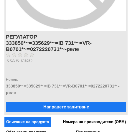
РЕГУЛАТОР
333850*~=335629*~=IB 731*~=VR-
B0701*~=0272220731*~-реле
0.0
/
5
(
0
гласа )
Номер:
333850*~=335629*~=IB 731*~=VR-B0701*~=0272220731*~-
реле
Направете запитване
Описание на продукта
Номера на производители (OEM)