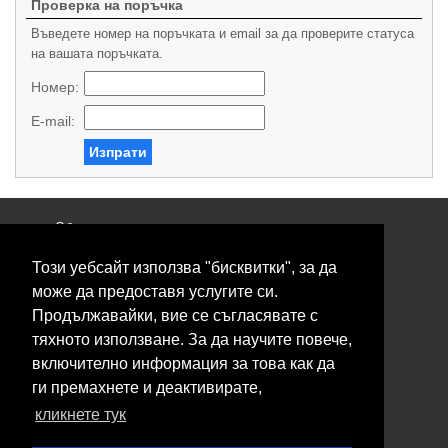
Проверка на поръчка
Въведете номер на поръчката и email за да проверите статуса
на вашата поръчката.
Номер:
E-mail:
Изпрати
Общи условия
Политика за поверителност
Този уебсайт използва "бисквитки", за да
Свържете се с нас
Контакти
може да предоставя услугите си.
Нашите сервизи
Продължавайки, вие се съгласявате с
Блог
тяхното използване. За да научите повече,
включително информация за това как да
© 2026 Fransizkup.bg всички права запазени
ги премахнете и деактивирате,
Изграждане и поддръжка от
Eurocoders
кликнете тук
Нашите телефони