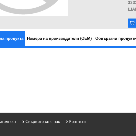
333
ША
на продукта
Номера на производители (OEM)
Обвързани продукт
рителност
Свържете се с нас
Контакти