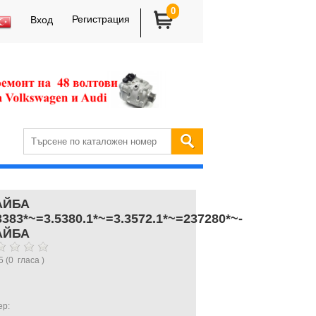
0
Регистрация
Вход
АЙБА
3383*~=3.5380.1*~=3.3572.1*~=237280*~-
АЙБА
5
(
0
гласа )
ер: