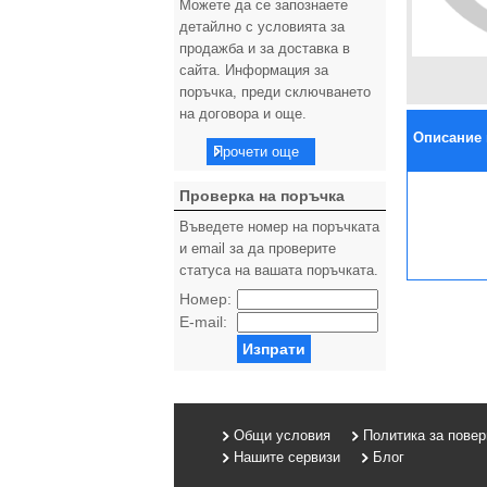
Можете да се запознаете
детайлно с условията за
продажба и за доставка в
сайта. Информация за
поръчка, преди сключването
на договора и още.
Описание 
Прочети още
Проверка на поръчка
Въведете номер на поръчката
и email за да проверите
статуса на вашата поръчката.
Номер:
E-mail:
Изпрати
Общи условия
Политика за пове
Нашите сервизи
Блог