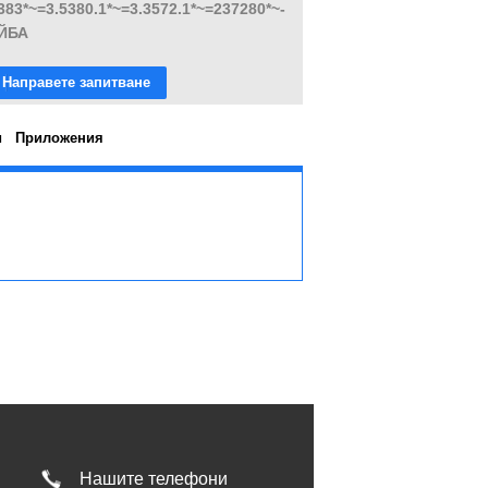
383*~=3.5380.1*~=3.3572.1*~=237280*~-
ЙБА
Направете запитване
и
Приложения
Нашите телефони