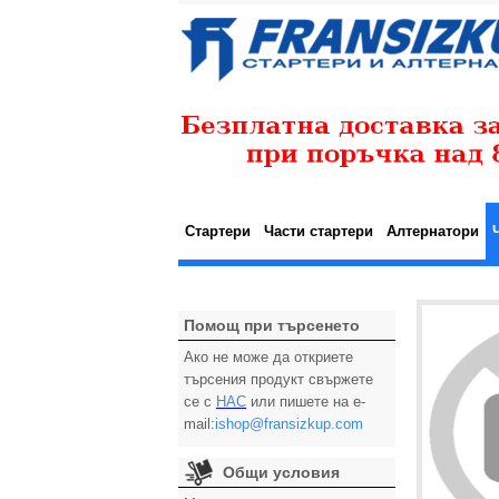
Стартери
Части стартери
Алтернатори
Помощ при търсенето
Ако не може да откриете
търсения продукт свържете
се с
НАС
или пишете на e-
mail:
ishop@fransizkup.com
Общи условия