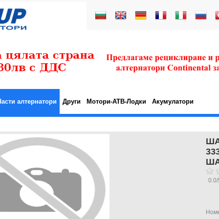
Части алтернатори
Други
Мотори-АТВ-Лодки
Акумулатори
Ш
33
Ш
0.0
/
Ном