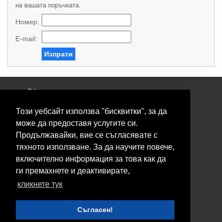
на вашата поръчката.
Номер:
E-mail:
Изпрати
Общи условия
Политика за поверителност
Този уебсайт използва "бисквитки", за да
Свържете се с нас
Контакти
може да предоставя услугите си.
Нашите сервизи
Продължавайки, вие се съгласявате с
Блог
тяхното използване. За да научите повече,
включително информация за това как да
© 2026 Fransizkup.bg всички права запазени
ги премахнете и деактивирате,
Изграждане и поддръжка от
Eurocoders
кликнете тук
Нашите телефони
Съгласен!
Boby_fransizkup