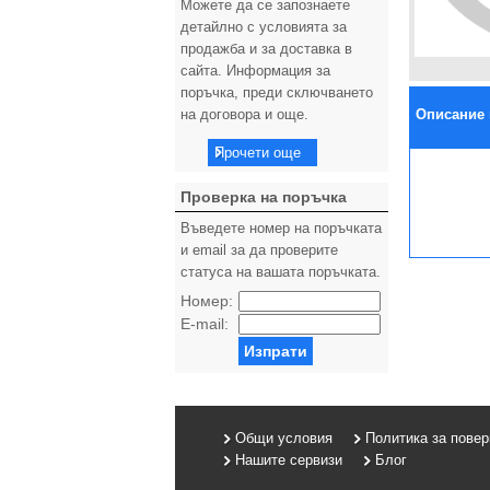
Можете да се запознаете
детайлно с условията за
продажба и за доставка в
сайта. Информация за
поръчка, преди сключването
на договора и още.
Описание 
Прочети още
Проверка на поръчка
Въведете номер на поръчката
и email за да проверите
статуса на вашата поръчката.
Номер:
E-mail:
Изпрати
Общи условия
Политика за пове
Нашите сервизи
Блог