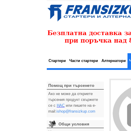
Стартери
Части стартери
Алтернатори
Помощ при търсенето
Ако не може да откриете
търсения продукт свържете
се с
НАС
или пишете на e-
mail:
ishop@fransizkup.com
Общи условия