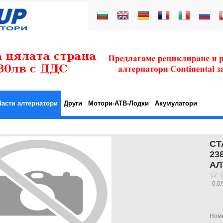
Части алтернатори
Други
Мотори-АТВ-Лодки
Акумулатори
СТ
23
АЛ
0.0
/
Ном