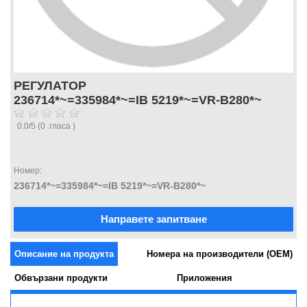
РЕГУЛАТОР
236714*~=335984*~=IB 5219*~=VR-B280*~
0.0
/
5
(
0
гласа )
Номер:
236714*~=335984*~=IB 5219*~=VR-B280*~
Направете запитване
Описание на продукта
Номера на производители (OEM)
Обвързани продукти
Приложения