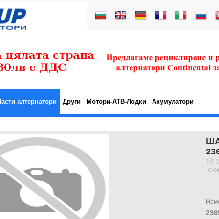
Части алтернатори
Други
Мотори-АТВ-Лодки
Акумулатори
Ш
23
0.0
/
Ном
236