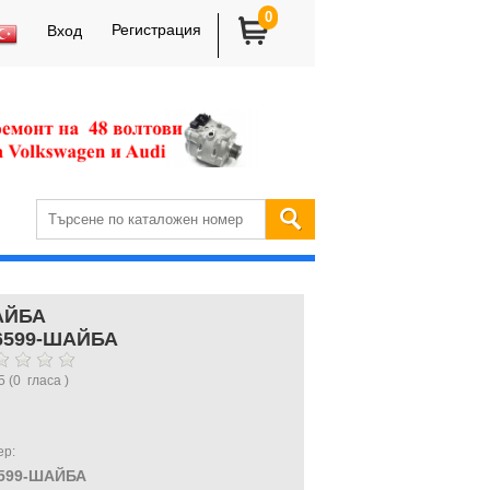
0
Регистрация
Вход
АЙБА
6599-ШАЙБА
5
(
0
гласа )
ер:
599-ШАЙБА