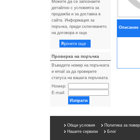
Можете да се запознаете
детайлно с условията за
продажба и за доставка в
сайта. Информация за
поръчка, преди сключването
Описание 
на договора и още.
Прочети още
Проверка на поръчка
Въведете номер на поръчката
и email за да проверите
статуса на вашата поръчката.
Номер:
E-mail:
Изпрати
Общи условия
Политика за пове
Нашите сервизи
Блог