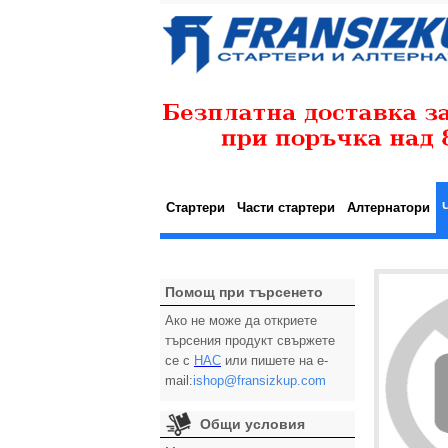
Стартери
Части стартери
Алтернатори
Помощ при търсенето
Ако не може да откриете
търсения продукт свържете
се с
НАС
или пишете на e-
mail:
ishop@fransizkup.com
Общи условия