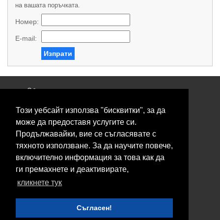
на вашата поръчката.
Номер:
E-mail:
Изпрати
Общи условия
Политика за поверителност
Този уебсайт използва "бисквитки", за да
Свържете се с нас
Контакти
може да предоставя услугите си.
Нашите сервизи
Продължавайки, вие се съгласявате с
Блог
тяхното използване. За да научите повече,
включително информация за това как да
© 2026 Fransizkup.bg всички права запазени
ги премахнете и деактивирате,
Изграждане и поддръжка от
Eurocoders
кликнете тук
Нашите телефони
Съгласен!
Boby_fransizkup