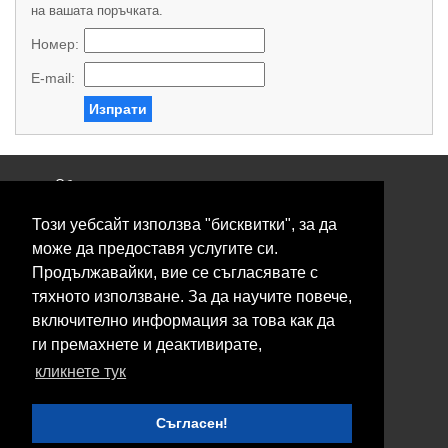
на вашата поръчката.
Номер:
E-mail:
Изпрати
Общи условия
Политика за поверителност
Този уебсайт използва "бисквитки", за да
Свържете се с нас
Контакти
може да предоставя услугите си.
Нашите сервизи
Продължавайки, вие се съгласявате с
Блог
тяхното използване. За да научите повече,
включително информация за това как да
© 2026 Fransizkup.bg всички права запазени
ги премахнете и деактивирате,
Изграждане и поддръжка от
Eurocoders
кликнете тук
Нашите телефони
Съгласен!
Boby_fransizkup