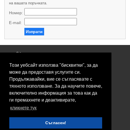
на вашата поръчката.
Номер:
E-mail:
Изпрати
Общи условия
Политика за поверителност
Този уебсайт използва "бисквитки", за да
Свържете се с нас
Контакти
може да предоставя услугите си.
Нашите сервизи
Продължавайки, вие се съгласявате с
Блог
тяхното използване. За да научите повече,
включително информация за това как да
© 2026 Fransizkup.bg всички права запазени
ги премахнете и деактивирате,
Изграждане и поддръжка от
Eurocoders
кликнете тук
Нашите телефони
Съгласен!
Boby_fransizkup