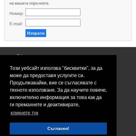
на вашата поръчката.
Номер:
E-mail:
Изпрати
Общи условия
Политика за поверителност
Този уебсайт използва "бисквитки", за да
Свържете се с нас
Контакти
може да предоставя услугите си.
Нашите сервизи
Продължавайки, вие се съгласявате с
Блог
тяхното използване. За да научите повече,
включително информация за това как да
© 2026 Fransizkup.bg всички права запазени
ги премахнете и деактивирате,
Изграждане и поддръжка от
Eurocoders
кликнете тук
Нашите телефони
Съгласен!
Boby_fransizkup