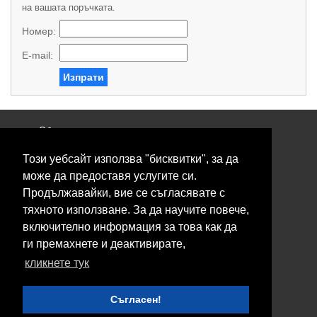
на вашата поръчката.
Номер:
E-mail:
Изпрати
Общи условия
Политика за поверителност
Този уебсайт използва "бисквитки", за да
Свържете се с нас
Контакти
може да предоставя услугите си.
Нашите сервизи
Продължавайки, вие се съгласявате с
Блог
тяхното използване. За да научите повече,
включително информация за това как да
© 2026 Fransizkup.bg всички права запазени
ги премахнете и деактивирате,
Изграждане и поддръжка от
Eurocoders
кликнете тук
Нашите телефони
Съгласен!
Boby_fransizkup