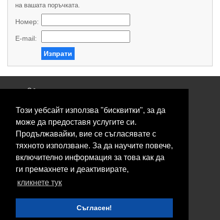
на вашата поръчката.
Номер:
E-mail:
Изпрати
Общи условия
Политика за поверителност
Този уебсайт използва "бисквитки", за да
Свържете се с нас
Контакти
може да предоставя услугите си.
Нашите сервизи
Продължавайки, вие се съгласявате с
Блог
тяхното използване. За да научите повече,
включително информация за това как да
© 2026 Fransizkup.bg всички права запазени
ги премахнете и деактивирате,
Изграждане и поддръжка от
Eurocoders
кликнете тук
Нашите телефони
Съгласен!
Boby_fransizkup