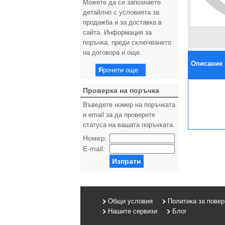
Можете да се запознаете
детайлно с условията за
продажба и за доставка в
сайта. Информация за
поръчка, преди сключването
на договора и още.
Описание 
Прочети още
Проверка на поръчка
Въведете номер на поръчката
и email за да проверите
статуса на вашата поръчката.
Номер:
E-mail:
Изпрати
Общи условия
Политика за пове
Нашите сервизи
Блог