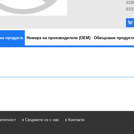
115
033
на продукта
Номера на производители (OEM)
Обвързани продукт
рителност
Свържете се с нас
Контакти