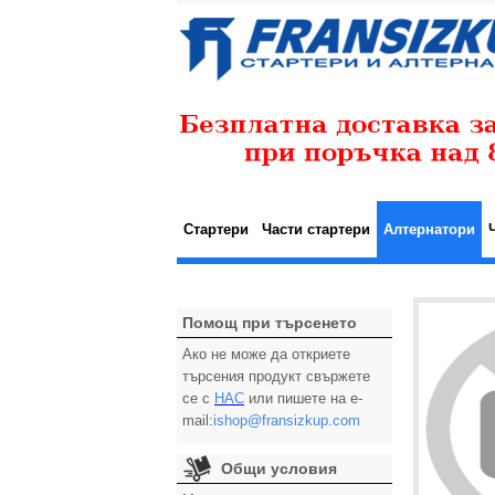
Стартери
Части стартери
Алтернатори
Помощ при търсенето
Ако не може да откриете
търсения продукт свържете
се с
НАС
или пишете на e-
mail:
ishop@fransizkup.com
Общи условия