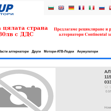
Части алтернатори
Други
Мотори-АТВ-Лодки
Акумулатори
АЛ
11
03
0.0
/
Ном