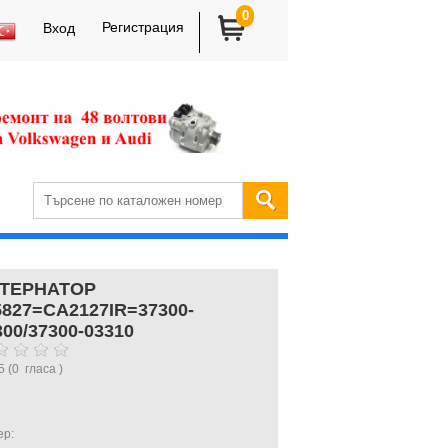
0
Регистрация
Вход
ТЕРНАТОР
5827=CA2127IR=37300-
300/37300-03310
5
(
0
гласа )
ер: