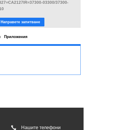
827=CA2127IR=37300-03300/37300-
10
Направете запитване
и
Приложения
Нашите телефони