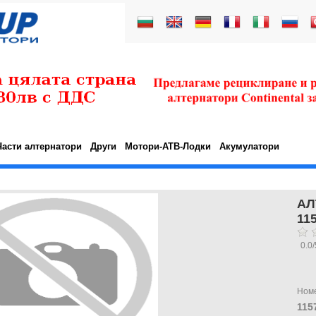
Части алтернатори
Други
Мотори-АТВ-Лодки
Акумулатори
АЛ
11
0.0
/
Ном
115