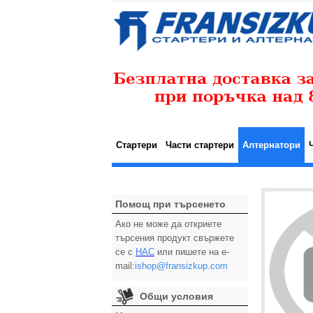
Стартери
Части стартери
Алтернатори
Помощ при търсенето
Ако не може да откриете
търсения продукт свържете
се с
НАС
или пишете на e-
mail:
ishop@fransizkup.com
Общи условия