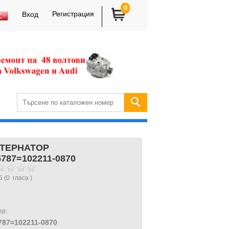
0
Регистрация
Вход
ТЕРНАТОР
5787=102211-0870
5
(
0
гласа )
ер:
787=102211-0870