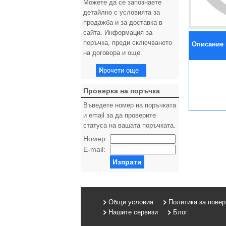
Можете да се запознаете
детайлно с условията за
продажба и за доставка в
сайта. Информация за
поръчка, преди сключването
Описание 
на договора и още.
Прочети още
Проверка на поръчка
Въведете номер на поръчката
и email за да проверите
статуса на вашата поръчката.
Номер:
E-mail:
Изпрати
Общи условия
Политика за пове
Нашите сервизи
Блог