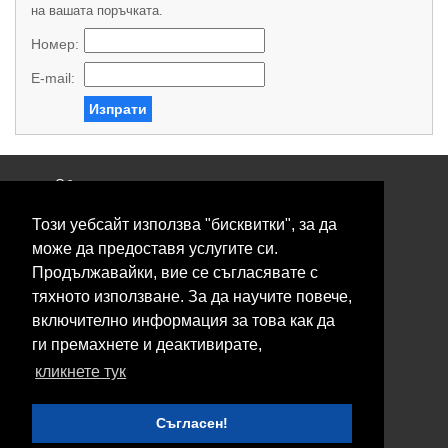
на вашата поръчката.
Номер:
E-mail:
Изпрати
Общи условия
Политика за поверителност
Този уебсайт използва "бисквитки", за да
Свържете се с нас
Контакти
може да предоставя услугите си.
Нашите сервизи
Продължавайки, вие се съгласявате с
Блог
тяхното използване. За да научите повече,
включително информация за това как да
© 2026 Fransizkup.bg всички права запазени
ги премахнете и деактивирате,
Изграждане и поддръжка от
Eurocoders
кликнете тук
Нашите телефони
Съгласен!
Boby_fransizkup