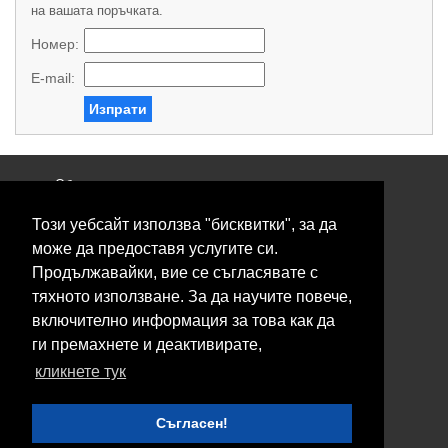
на вашата поръчката.
Номер:
E-mail:
Изпрати
Общи условия
Политика за поверителност
Този уебсайт използва "бисквитки", за да
Свържете се с нас
Контакти
може да предоставя услугите си.
Нашите сервизи
Продължавайки, вие се съгласявате с
Блог
тяхното използване. За да научите повече,
включително информация за това как да
© 2026 Fransizkup.bg всички права запазени
ги премахнете и деактивирате,
Изграждане и поддръжка от
Eurocoders
кликнете тук
Нашите телефони
Съгласен!
Boby_fransizkup