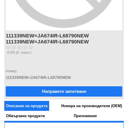
111339NEW=JA674IR-L68790NEW
111339NEW=JA674IR-L68790NEW
0.0
/
5
(
0
гласа )
Номер:
111339NEW=JA674IR-L68790NEW
Направете запитване
Описание на продукта
Номера на производители (OEM)
Обвързани продукти
Приложения