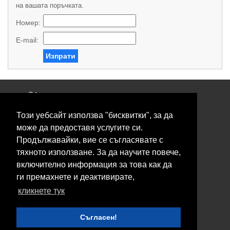
на вашата поръчката.
Номер:
E-mail:
Изпрати
Общи условия
Политика за поверителност
Този уебсайт използва "бисквитки", за да
Свържете се с нас
Контакти
може да предоставя услугите си.
Нашите сервизи
Продължавайки, вие се съгласявате с
Блог
тяхното използване. За да научите повече,
включително информация за това как да
© 2026 Fransizkup.bg всички права запазени
ги премахнете и деактивирате,
Изграждане и поддръжка от
Eurocoders
кликнете тук
Нашите телефони
Съгласен!
Boby_fransizkup