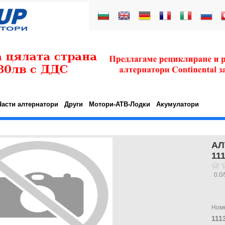
Части алтернатори
Други
Мотори-АТВ-Лодки
Акумулатори
АЛ
11
0.0
/
Ном
111