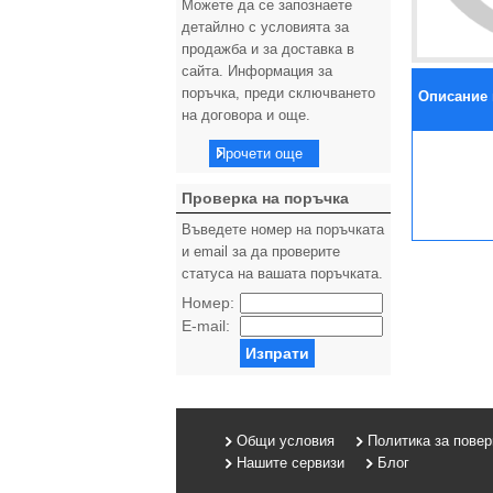
Можете да се запознаете
детайлно с условията за
продажба и за доставка в
сайта. Информация за
поръчка, преди сключването
Описание 
на договора и още.
Прочети още
Проверка на поръчка
Въведете номер на поръчката
и email за да проверите
статуса на вашата поръчката.
Номер:
E-mail:
Изпрати
Общи условия
Политика за пове
Нашите сервизи
Блог