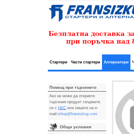
Стартери
Части стартери
Алтернатори
Помощ при търсенето
Ако не може да откриете
търсения продукт свържете
се с
НАС
или пишете на e-
mail:
ishop@fransizkup.com
Общи условия