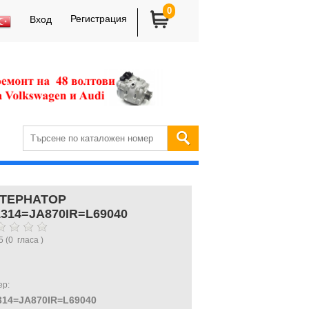
0
Регистрация
Вход
ТЕРНАТОР
1314=JA870IR=L69040
5
(
0
гласа )
ер:
314=JA870IR=L69040