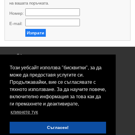
на вашата поръчката.
Номер:
E-mail:
Изпрати
Общи условия
Политика за поверителност
Този уебсайт използва "бисквитки", за да
Свържете се с нас
Контакти
може да предоставя услугите си.
Нашите сервизи
Продължавайки, вие се съгласявате с
Блог
тяхното използване. За да научите повече,
включително информация за това как да
© 2026 Fransizkup.bg всички права запазени
ги премахнете и деактивирате,
Изграждане и поддръжка от
Eurocoders
кликнете тук
Нашите телефони
Съгласен!
Boby_fransizkup