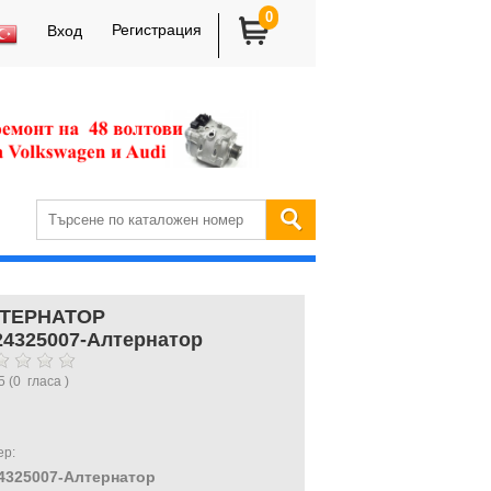
0
Регистрация
Вход
ТЕРНАТОР
24325007-Алтернатор
5
(
0
гласа )
ер:
4325007-Алтернатор