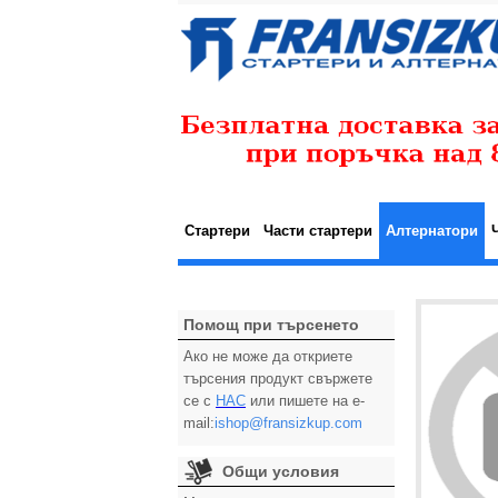
Стартери
Части стартери
Алтернатори
Помощ при търсенето
Ако не може да откриете
търсения продукт свържете
се с
НАС
или пишете на e-
mail:
ishop@fransizkup.com
Общи условия