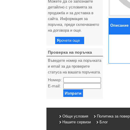
Можете да се запознаете
детайлно с условията за
продажба и за доставка в
сайта. Информация за
поръчка, преди сключването
Описание 
на договора и още.
Прочети още
Проверка на поръчка
Въведете номер на поръчката
и email за да проверите
статуса на вашата поръчката.
Номер:
E-mail:
Изпрати
Общи условия
Политика за пове
Нашите сервизи
Блог