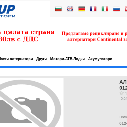
Части алтернатори
Други
Мотори-АТВ-Лодки
Акумулатори
АЛ
01
0.0
/
Ном
012